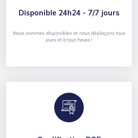
Disponible 24h24 - 7/7 jours
Nous sommes disponibles et nous déplaçons tous
jours et à tout heure !