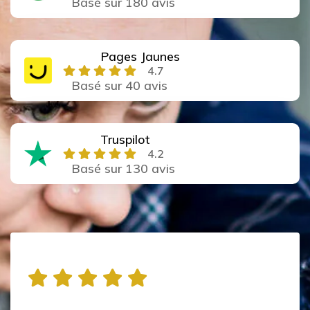
Basé sur 180 avis
Pages Jaunes
4.7
Basé sur 40 avis
Truspilot
4.2
Basé sur 130 avis