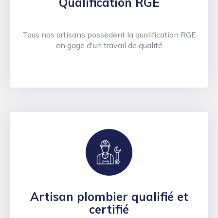
Qualification RGE
Tous nos artisans possèdent la qualification RGE
en gage d'un travail de qualité
Artisan plombier qualifié et
certifié