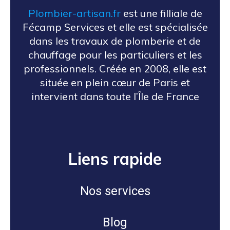
Plombier-artisan.fr
est une filliale de
Fécamp Services et elle est spécialisée
dans les travaux de plomberie et de
chauffage pour les particuliers et les
professionnels. Créée en 2008, elle est
située en plein cœur de Paris et
intervient dans toute l’Île de France
Liens rapide
Nos services
Blog