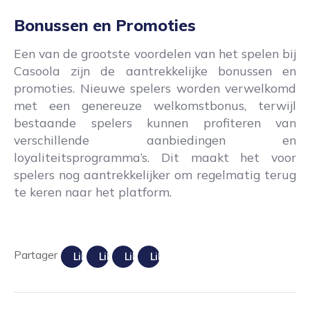
Bonussen en Promoties
Een van de grootste voordelen van het spelen bij
Casoola zijn de aantrekkelijke bonussen en
promoties. Nieuwe spelers worden verwelkomd
met een genereuze welkomstbonus, terwijl
bestaande spelers kunnen profiteren van
verschillende aanbiedingen en
loyaliteitsprogramma’s. Dit maakt het voor
spelers nog aantrekkelijker om regelmatig terug
te keren naar het platform.
Partager
Like us
Like us
Like us
Like us