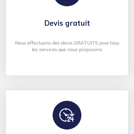
Devis gratuit
Nous effectuons des devis GRATUITS pour tous
les services que nous proposons