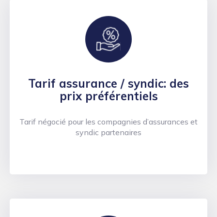
Tarif assurance / syndic: des
prix préférentiels
Tarif négocié pour les compagnies d’assurances et
syndic partenaires