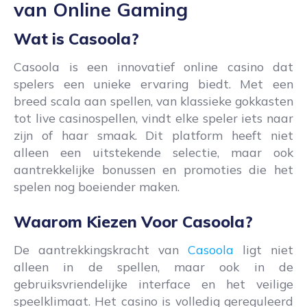
van Online Gaming
Wat is Casoola?
Casoola is een innovatief online casino dat
spelers een unieke ervaring biedt. Met een
breed scala aan spellen, van klassieke gokkasten
tot live casinospellen, vindt elke speler iets naar
zijn of haar smaak. Dit platform heeft niet
alleen een uitstekende selectie, maar ook
aantrekkelijke bonussen en promoties die het
spelen nog boeiender maken.
Waarom Kiezen Voor Casoola?
De aantrekkingskracht van
Casoola
ligt niet
alleen in de spellen, maar ook in de
gebruiksvriendelijke interface en het veilige
speelklimaat. Het casino is volledig gereguleerd