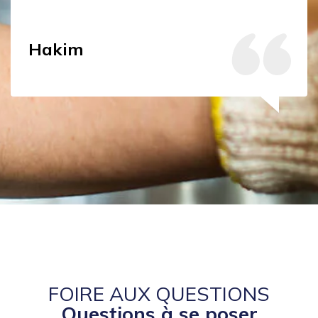
Hakim
FOIRE AUX QUESTIONS
Questions à se poser