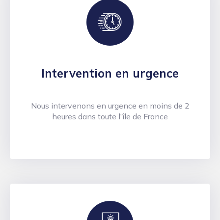
Intervention en urgence
Nous intervenons en urgence en moins de 2
heures dans toute l'île de France