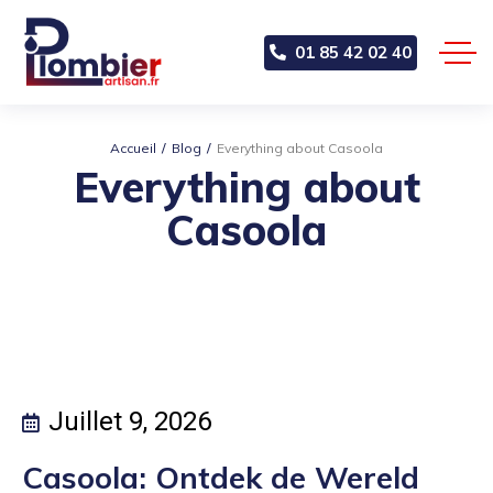
01 85 42 02 40
Accueil
Blog
Everything about Casoola
Everything about
Casoola
Juillet 9, 2026
Casoola: Ontdek de Wereld