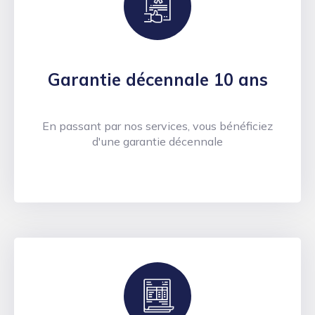
Garantie décennale 10 ans
En passant par nos services, vous bénéficiez
d'une garantie décennale