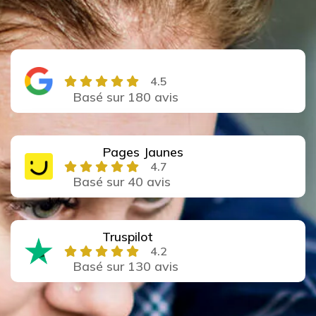
4.5
Basé sur 180 avis
Pages Jaunes
4.7
Basé sur 40 avis
Truspilot
4.2
Basé sur 130 avis