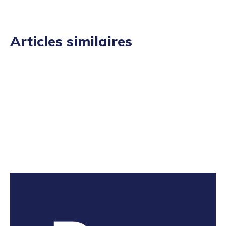
Articles similaires