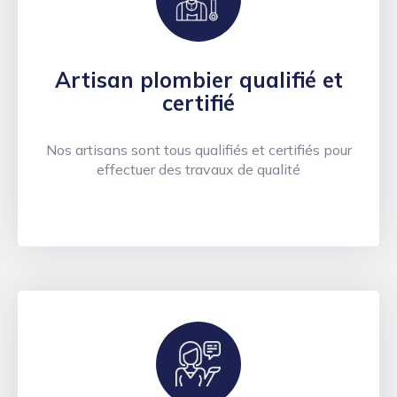
Artisan plombier qualifié et
certifié
Nos artisans sont tous qualifiés et certifiés pour
effectuer des travaux de qualité