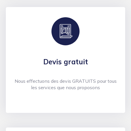
Devis gratuit
Nous effectuons des devis GRATUITS pour tous
les services que nous proposons