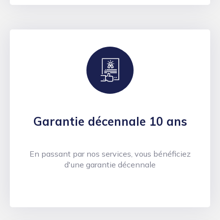
Garantie décennale 10 ans
En passant par nos services, vous bénéficiez
d'une garantie décennale