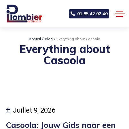
01 85 42 02 40
Accueil
Blog
Everything about Casoola
Everything about
Casoola
Juillet 9, 2026
Casoola: Jouw Gids naar een