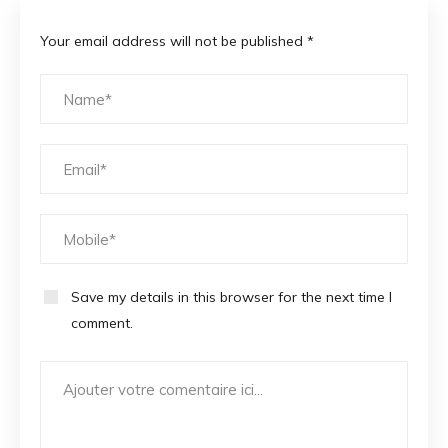
Your email address will not be published *
Save my details in this browser for the next time I
comment.