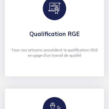
Qualification RGE
Tous nos artisans possèdent la qualification RGE
en gage d'un travail de qualité