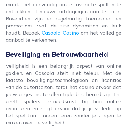
maakt het eenvoudig om je favoriete spellen te
ontdekken of nieuwe uitdagingen aan te gaan.
Bovendien zijn er regelmatig toernooien en
promotions, wat de site dynamisch en leuk
houdt. Bezoek
Casoola Casino
om het volledige
aanbod te verkennen.
Beveiliging en Betrouwbaarheid
Veiligheid is een belangrijk aspect van online
gokken, en Casoola stelt niet teleur. Met de
laatste beveiligingstechnologieën en licenties
van de autoriteiten, zorgt het casino ervoor dat
jouw gegevens te allen tijde beschermd zijn. Dit
geeft spelers gemoedsrust bij hun online
avonturen en zorgt ervoor dat je je volledig op
het spel kunt concentreren zonder je zorgen te
maken over de veiligheid.