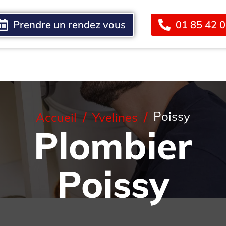
Prendre un rendez vous
01 85 42 
Blog
Contact
Poissy
Accueil
Yvelines
Plombier
Poissy