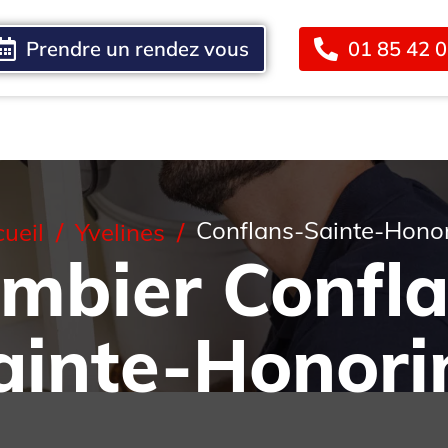
Prendre un rendez vous
01 85 42 
Blog
Contact
Conflans-Sainte-Hono
ueil
Yvelines
mbier Confl
ainte-Honori