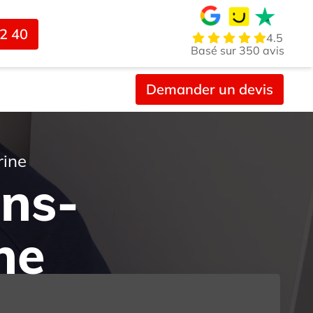
02 40
4.5
Basé sur 350 avis
Demander un devis
rine
ans-
ne