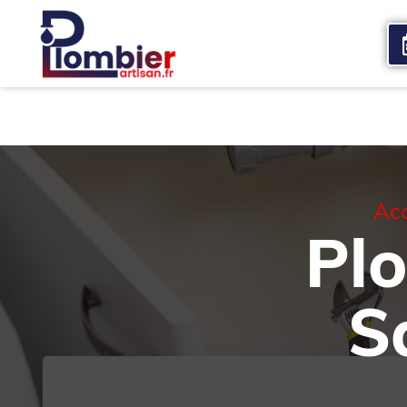
Accueil
Qui sommes nous
Services
Acc
Plo
S