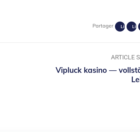
Partager
Like us
Lik
ARTICLE 
Vipluck kasino — vollst
Le