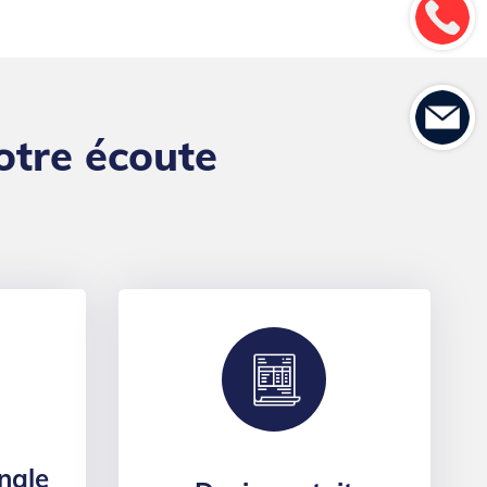
otre écoute
nale