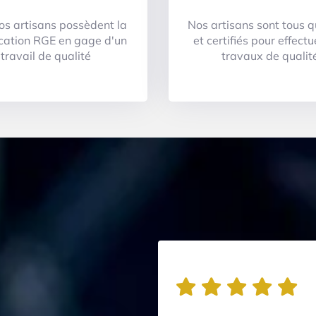
os artisans possèdent la
Nos artisans sont tous q
ication RGE en gage d'un
et certifiés pour effect
travail de qualité
travaux de qualit