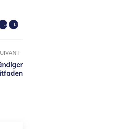
e us
Like us
Like us
SUIVANT
ändiger
itfaden