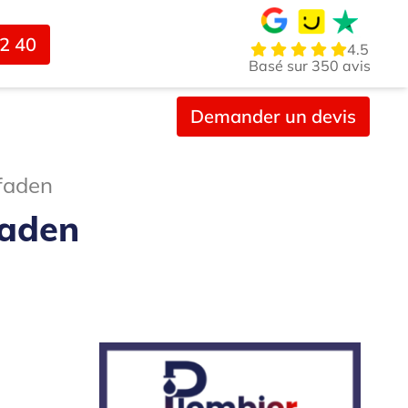
02 40
4.5
Basé sur 350 avis
Demander un devis
tfaden
faden