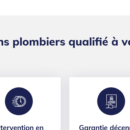
ns plombiers qualifié à v
ntervention en
Garantie décen