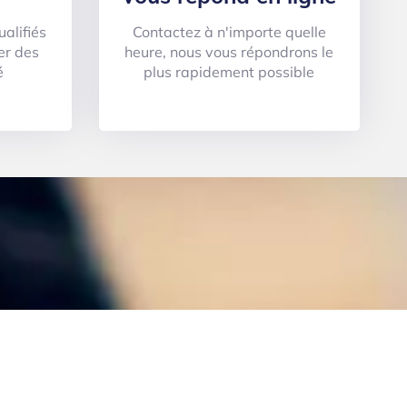
ualifiés
Contactez à n'importe quelle
uer des
heure, nous vous répondrons le
é
plus rapidement possible