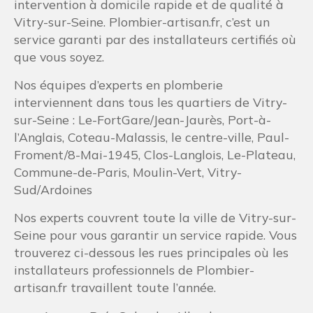
Commune-de-Paris, Moulin-Vert, Vitry-
Sud/Ardoines
Nos experts couvrent toute la ville de Vitry-sur-
Seine pour vous garantir un service rapide. Vous
trouverez ci-dessous les rues principales où les
installateurs professionnels de Plombier-
artisan.fr travaillent toute l’année.
Avenue Prés Salvador Allende
Avenue République
Avenue Rouget de Lisle
Avenue Youri Gagarine
Boulevard Stalingrad
Place 19 Mars 1962
Place Jean Martin
Quai Jules Guesde
Route Fontainebleau