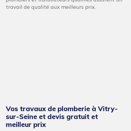
Les experts Plombier-artisan.fr savent que les
urgences sanitaires peuvent engendrer des
problèmes sur tous les plans. Pour cette raison,
notre équipe s’efforce de fournir un service
rapide et au meilleur prix. Chez Plombier-
artisan.fr les devis sont gratuits, vous pouvez
donc choisir les travaux de plomberie les plus
adaptés à vos besoins et votre budget.
Compétitifs et transparents, les devis Plombier-
artisan.fr sont gratuits, rapides et aux prix les
plus justes. Nos offres sont créées et transmises
sous forme de devis détaillés avant chaque
intervention. Ces devis précis vous permettent
de prévoir et anticiper le coût de vos travaux.