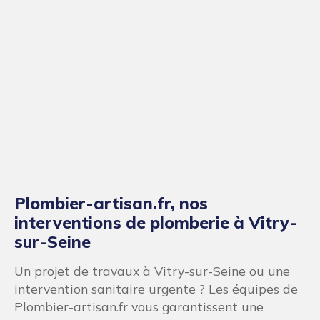
Plombier-artisan.fr, nos
interventions de plomberie à Vitry-
sur-Seine
Un projet de travaux à Vitry-sur-Seine ou une
intervention sanitaire urgente ? Les équipes de
Plombier-artisan.fr vous garantissent une
intervention à domicile rapide et de qualité à
Vitry-sur-Seine. Plombier-artisan.fr, c’est un
service garanti par des installateurs certifiés où
que vous soyez.
Nos équipes d’experts en plomberie
interviennent dans tous les quartiers de Vitry-
sur-Seine : Le-FortGare/Jean-Jaurès, Port-à-
l’Anglais, Coteau-Malassis, le centre-ville, Paul-
Froment/8-Mai-1945, Clos-Langlois, Le-Plateau,