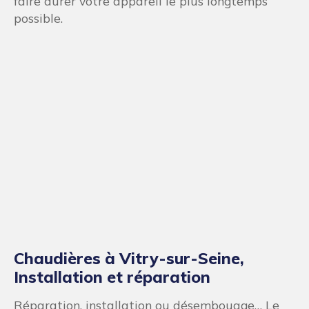
Installation et réparation de votre
système de chauffage à Vitry-sur-
Seine
Fiers de travailler avec les grandes du marché
de tout type de chauffage confondu, Plombier-
artisan.fr vous garantit la qualité et la
durabilité de votre équipement. Réparation
d’urgence, installation ou entretien, nos experts
en sanitaire se chargent de toutes les étapes de
votre système de chauffage.
Canalisations bouchées ou
endommagées à Vitry-sur-Seine
Nos experts en plomberie sont équipés d’outils
et de technologies de pointe, cela leur permet
de détecter rapidement les problèmes liés à
votre plomberie. Une fois détectés et identifiés,