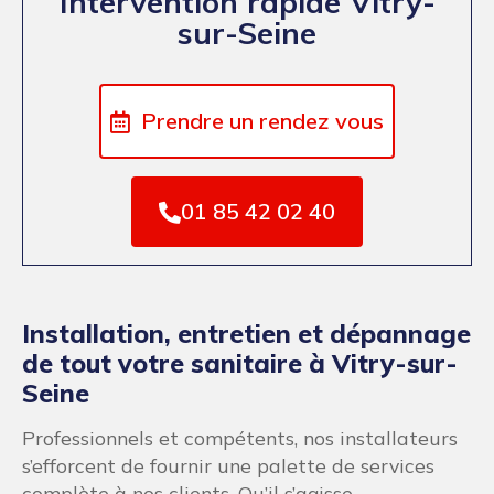
complète à nos clients. Qu’il s’agisse
d’installation, d’entretien, de dépannage ou de
remise à neuf, notre équipe propose toutes
sortes de travaux de plomberie. Notre priorité
est de fournir des solutions de plomberie
durable.
Le service client est très important pour les
installateurs et plombiers de Plombier-
artisan.fr. Notre approche est de toujours vous
fournir un service de qualité, tout en vous
garantissant des prix compétitifs.
Fuite d’eau à Vitry-sur-Seine,
détection et réparation
Si vous avez des fuites d’eau dans votre
immeuble ou maison à Vitry-sur-Seine,
contactez sans plus tarder notre service