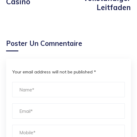
Casino
Leitfaden
Poster Un Comnentaire
Your email address will not be published *