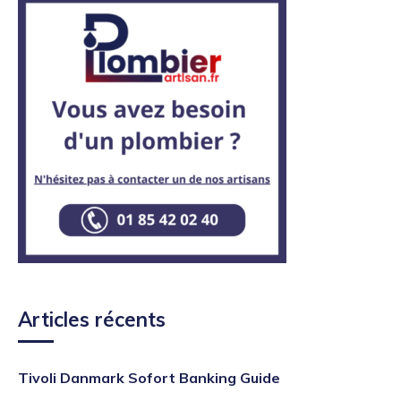
Articles récents
Tivoli Danmark Sofort Banking Guide