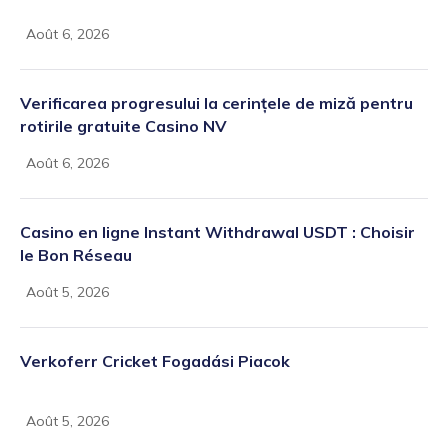
Août 6, 2026
Verificarea progresului la cerințele de miză pentru
rotirile gratuite Casino NV
Août 6, 2026
Casino en ligne Instant Withdrawal USDT : Choisir
le Bon Réseau
Août 5, 2026
Verkoferr Cricket Fogadási Piacok
Août 5, 2026