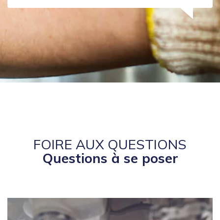
FOIRE AUX QUESTIONS
Questions à se poser