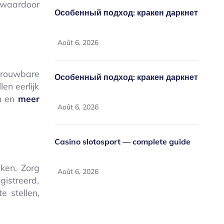
 waardoor
Особенный подход: кракен даркнет
Août 6, 2026
etrouwbare
Особенный подход: кракен даркнет
en eerlijk
en en
meer
Août 6, 2026
Casino slotosport — complete guide
ken. Zorg
Août 6, 2026
gistreerd,
e stellen,