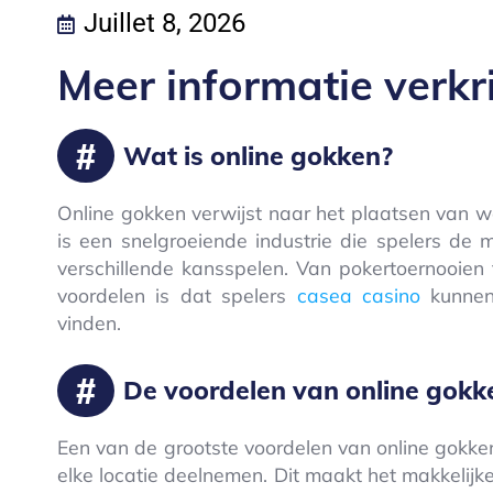
Juillet 8, 2026
Meer informatie verkr
Wat is online gokken?
Online gokken verwijst naar het plaatsen van w
is een snelgroeiende industrie die spelers de
verschillende kansspelen. Van pokertoernooien 
voordelen is dat spelers
casea casino
kunnen
vinden.
De voordelen van online gokk
Een van de grootste voordelen van online gokke
elke locatie deelnemen. Dit maakt het makkelijke