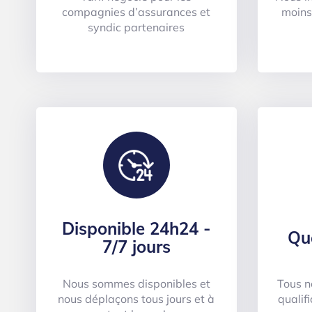
compagnies d’assurances et
moins
syndic partenaires
Disponible 24h24 -
Qu
7/7 jours
Nous sommes disponibles et
Tous n
nous déplaçons tous jours et à
qualif