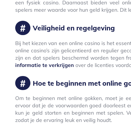
een fysiek casino. Daarnaast bieden veel onl
spelers meer waarde voor hun geld krijgen. Dit le
Veiligheid en regelgeving
Bij het kiezen van een online casino is het esse
online casino’s zijn gelicentieerd en regulier gec
zijn en dat spelers beschermd worden tegen fr
informatie te verkrijgen
over de licenties voorda
Hoe te beginnen met online g
Om te beginnen met online gokken, moet je e
ervoor dat je de voorwaarden goed doorleest en 
kun je geld storten en beginnen met spelen. Ve
zodat je de ervaring leuk en veilig houdt.