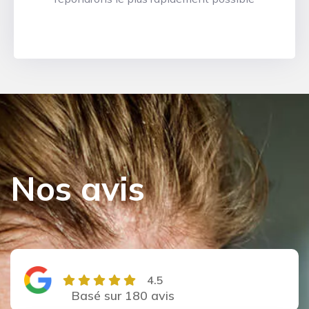
Nos avis
4.5
Basé sur 180 avis