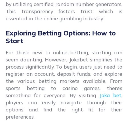
by utilizing certified random number generators.
This transparency fosters trust, which is
essential in the online gambling industry.
Exploring Betting Options: How to
Start
For those new to online betting, starting can
seem daunting. However, Jokabet simplifies the
process significantly. To begin, users just need to
register an account, deposit funds, and explore
the various betting markets available. From
sports betting to casino games, there’s
something for everyone. By visiting
Joka bet
,
players can easily navigate through their
options and find the right fit for their
preferences.