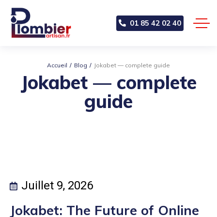
01 85 42 02 40
Accueil
Blog
Jokabet — complete guide
Jokabet — complete
guide
Juillet 9, 2026
Jokabet: The Future of Online