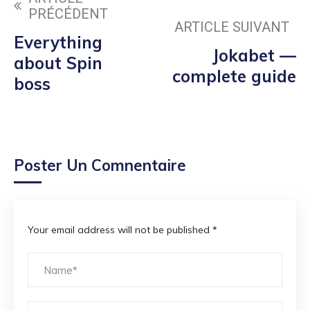
PRÉCÉDENT
ARTICLE SUIVANT
Everything
Jokabet —
about Spin
complete guide
boss
Poster Un Comnentaire
Your email address will not be published *