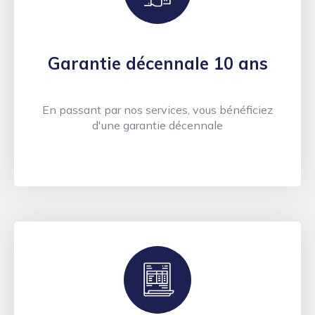
Garantie décennale 10 ans
En passant par nos services, vous bénéficiez
d'une garantie décennale