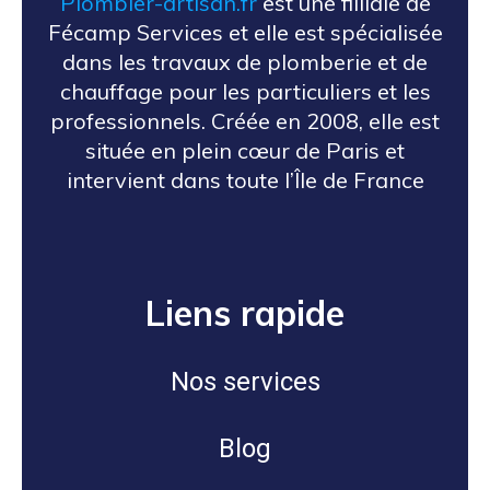
Plombier-artisan.fr
est une filliale de
Fécamp Services et elle est spécialisée
dans les travaux de plomberie et de
chauffage pour les particuliers et les
professionnels. Créée en 2008, elle est
située en plein cœur de Paris et
intervient dans toute l’Île de France
Liens rapide
Nos services
Blog