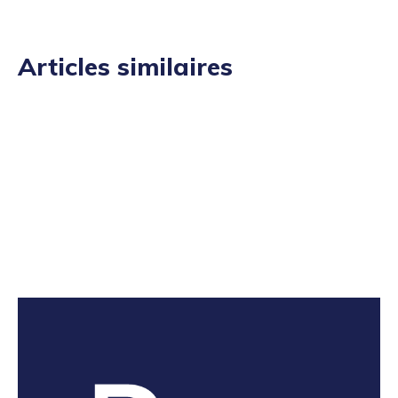
Articles similaires