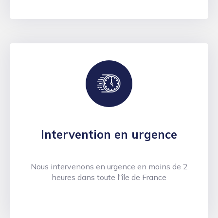
Intervention en urgence
Nous intervenons en urgence en moins de 2
heures dans toute l'île de France