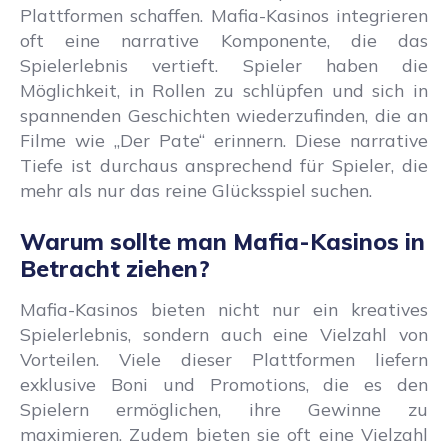
Plattformen schaffen. Mafia-Kasinos integrieren
oft eine narrative Komponente, die das
Spielerlebnis vertieft. Spieler haben die
Möglichkeit, in Rollen zu schlüpfen und sich in
spannenden Geschichten wiederzufinden, die an
Filme wie „Der Pate“ erinnern. Diese narrative
Tiefe ist durchaus ansprechend für Spieler, die
mehr als nur das reine Glücksspiel suchen.
Warum sollte man Mafia-Kasinos in
Betracht ziehen?
Mafia-Kasinos bieten nicht nur ein kreatives
Spielerlebnis, sondern auch eine Vielzahl von
Vorteilen. Viele dieser Plattformen liefern
exklusive Boni und Promotions, die es den
Spielern ermöglichen, ihre Gewinne zu
maximieren. Zudem bieten sie oft eine Vielzahl