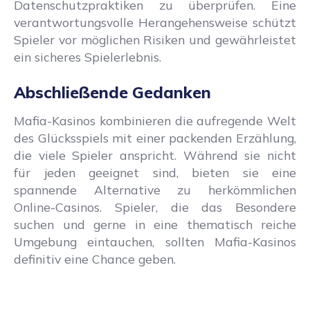
Datenschutzpraktiken zu überprüfen. Eine
verantwortungsvolle Herangehensweise schützt
Spieler vor möglichen Risiken und gewährleistet
ein sicheres Spielerlebnis.
Abschließende Gedanken
Mafia-Kasinos kombinieren die aufregende Welt
des Glücksspiels mit einer packenden Erzählung,
die viele Spieler anspricht. Während sie nicht
für jeden geeignet sind, bieten sie eine
spannende Alternative zu herkömmlichen
Online-Casinos. Spieler, die das Besondere
suchen und gerne in eine thematisch reiche
Umgebung eintauchen, sollten Mafia-Kasinos
definitiv eine Chance geben.