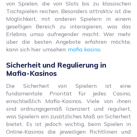
von Spielen, die von Slots bis zu klassischen
Tischspielen reichen. Besonders attraktiv ist die
Möglichkeit, mit anderen Spielern in einem
geselligen Bereich zu interagieren, was das
Erlebnis umso aufregender macht. Wer mehr
über die besten Angebote erfahren möchte,
kann sich hier umsehen:
mafia kasino
.
Sicherheit und Regulierung in
Mafia-Kasinos
Die Sicherheit von Spielern ist eine
fundamentale Priorität für jedes Casino,
einschließlich Mafia-Kasinos. Viele von ihnen
sind ordnungsgemäß lizenziert und reguliert,
was Spielern ein zusätzliches Maß an Sicherheit
bietet. Es ist jedoch wichtig, beim Spielen in
Online-Kasinos die jeweiligen Richtlinien und