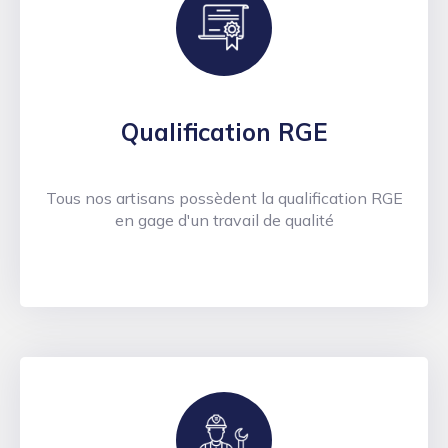
Qualification RGE
Tous nos artisans possèdent la qualification RGE
en gage d'un travail de qualité