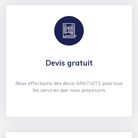
Devis gratuit
Nous effectuons des devis GRATUITS pour tous
les services que nous proposons