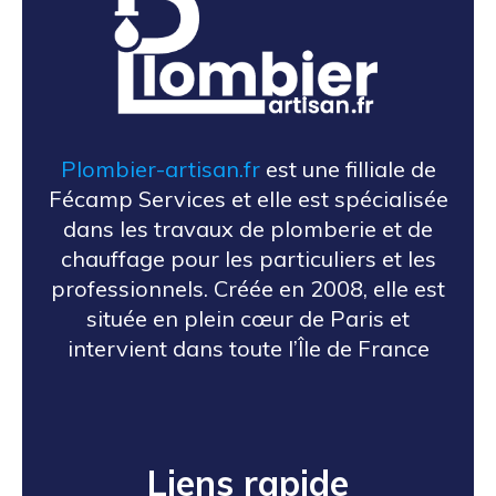
Plombier-artisan.fr
est une filliale de
Fécamp Services et elle est spécialisée
dans les travaux de plomberie et de
chauffage pour les particuliers et les
professionnels. Créée en 2008, elle est
située en plein cœur de Paris et
intervient dans toute l’Île de France
Liens rapide