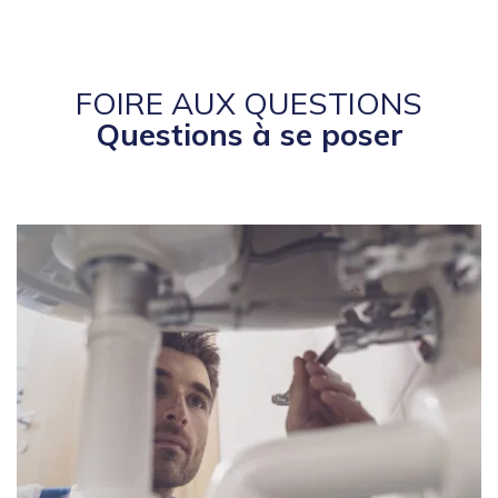
FOIRE AUX QUESTIONS
Questions à se poser