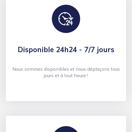
Disponible 24h24 - 7/7 jours
Nous sommes disponibles et nous déplaçons tous
jours et à tout heure !