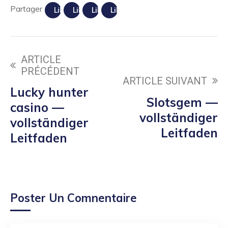
Partager
Like us
Like us
Like us
Like us
ARTICLE
PRÉCÉDENT
ARTICLE SUIVANT
Lucky hunter
Slotsgem —
casino —
vollständiger
vollständiger
Leitfaden
Leitfaden
Poster Un Comnentaire