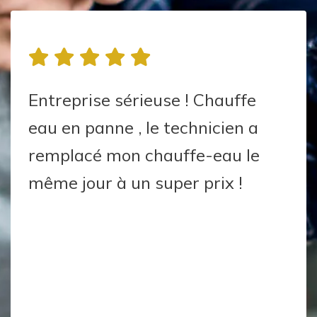
Entreprise sérieuse ! Chauffe
eau en panne , le technicien a
remplacé mon chauffe-eau le
même jour à un super prix !