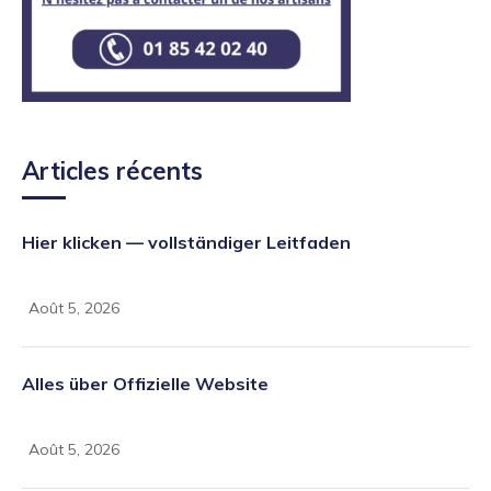
Articles récents
Hier klicken — vollständiger Leitfaden
Août 5, 2026
Alles über Offizielle Website
Août 5, 2026