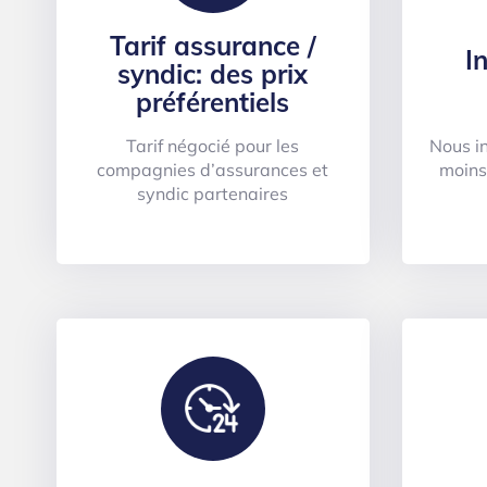
Tarif assurance /
I
syndic: des prix
préférentiels
Tarif négocié pour les
Nous i
compagnies d’assurances et
moins
syndic partenaires