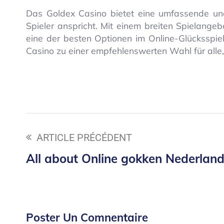
Das Goldex Casino bietet eine umfassende un
Spieler anspricht. Mit einem breiten Spielangeb
eine der besten Optionen im Online-Glücksspie
Casino zu einer empfehlenswerten Wahl für all
ARTICLE PRÉCÉDENT
All about Online gokken Nederlan
Poster Un Comnentaire