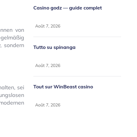
Casino godz — guide complet
Août 7, 2026
können von
regelmäßig
v, sondern
Tutto su spinanga
Août 7, 2026
Tout sur WinBeast casino
alten, sei
bungslosen
t modernen
Août 7, 2026