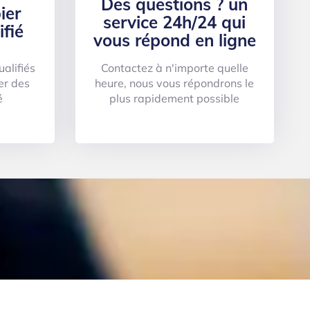
Des questions ? un
ier
service 24h/24 qui
ifié
vous répond en ligne
ualifiés
Contactez à n'importe quelle
uer des
heure, nous vous répondrons le
é
plus rapidement possible