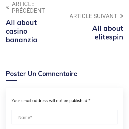
ARTICLE
PRÉCÉDENT
ARTICLE SUIVANT
All about
All about
casino
elitespin
bananzia
Poster Un Comnentaire
Your email address will not be published *