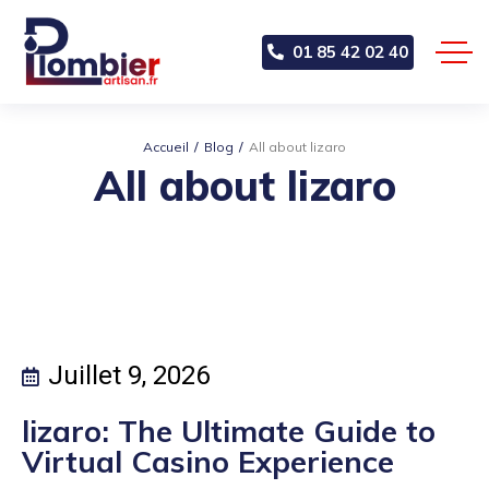
01 85 42 02 40
Accueil
Blog
All about lizaro
All about lizaro
Juillet 9, 2026
lizaro: The Ultimate Guide to
Virtual Casino Experience