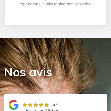
répondrons le plus rapidement possible
Nos avis
4.5
Basé sur 180 avis