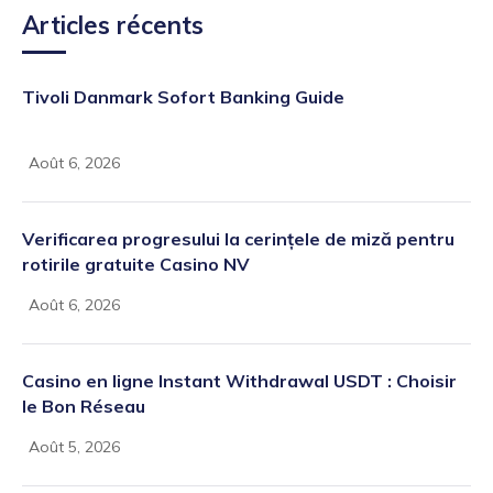
Articles récents
Tivoli Danmark Sofort Banking Guide
Août 6, 2026
Verificarea progresului la cerințele de miză pentru
rotirile gratuite Casino NV
Août 6, 2026
Casino en ligne Instant Withdrawal USDT : Choisir
le Bon Réseau
Août 5, 2026