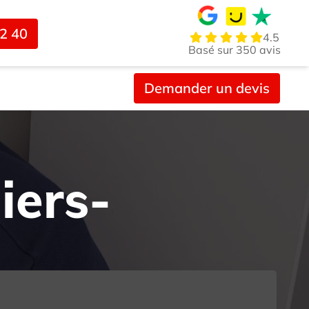
02 40
4.5
Basé sur 350 avis
Demander un devis
iers-