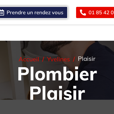
Prendre un rendez vous
01 85 42 
Blog
Contact
Plaisir
Accueil
Yvelines
Plombier
Plaisir