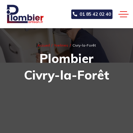
01 85 42 02 40
Accueil
Yvelines
Civry-la-Forêt
Plombier
Civry-la-Forêt