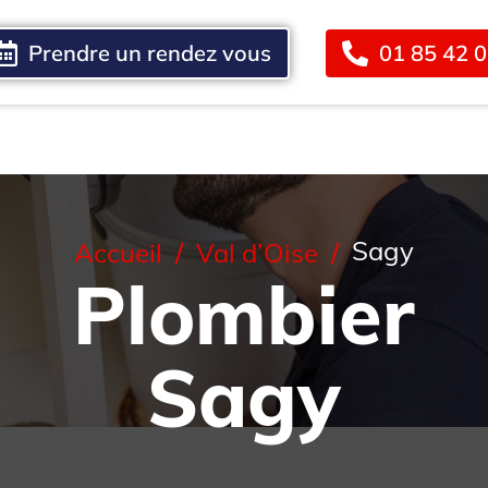
Prendre un rendez vous
01 85 42 
Blog
Contact
Sagy
Accueil
Val d’Oise
Plombier
Sagy