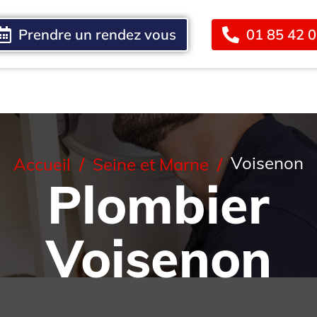
Prendre un rendez vous
01 85 42 
Blog
Contact
Voisenon
Accueil
Seine et Marne
Plombier
Voisenon