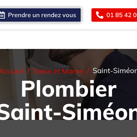
Prendre un rendez vous
01 85 42 
Blog
Contact
Saint-Siméo
Accueil
Seine et Marne
Plombier
Saint-Siméo