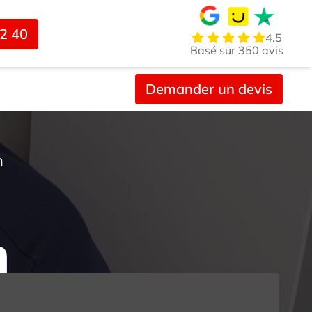
02 40
4.5
Basé sur 350 avis
Demander un devis
n
n