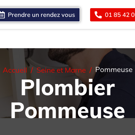
Prendre un rendez vous
01 85 42 
Blog
Contact
Pommeuse
Accueil
Seine et Marne
Plombier
Pommeuse