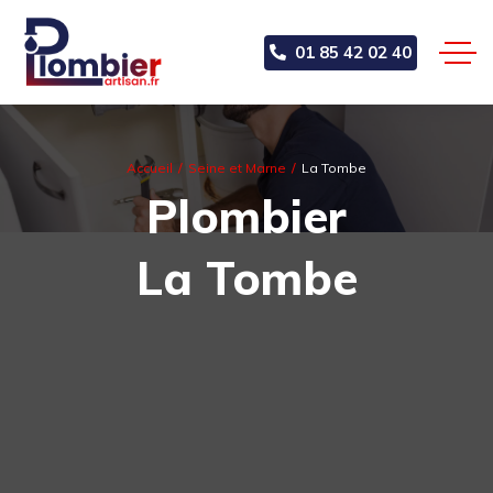
01 85 42 02 40
Accueil
Seine et Marne
La Tombe
Plombier
La Tombe