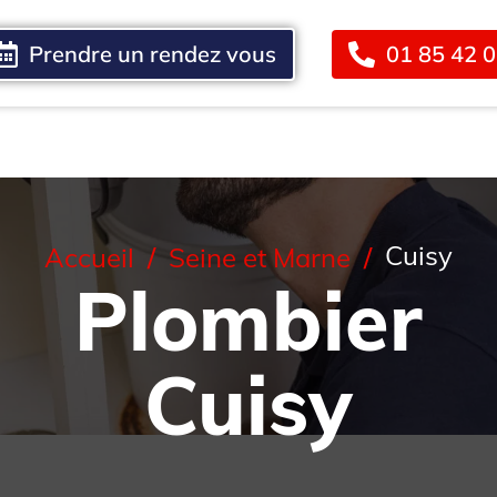
Prendre un rendez vous
01 85 42 
Blog
Contact
Cuisy
Accueil
Seine et Marne
Plombier
Cuisy