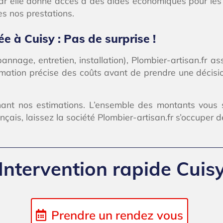
ar elle donne accès à des aides économiques pour les tr
es nos prestations.
ée à Cuisy : Pas de surprise !
annage, entretien, installation), Plombier-artisan.fr a
timation précise des coûts avant de prendre une décisio
ernant nos estimations. L’ensemble des montants vo
is, laissez la société Plombier-artisan.fr s’occuper d
Intervention rapide Cuis
Prendre un rendez vous