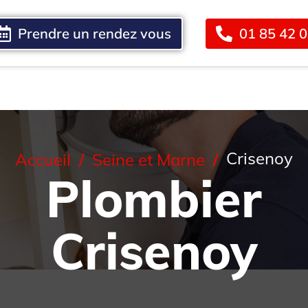
Prendre un rendez vous
01 85 42 
Blog
Contact
Crisenoy
Accueil
Seine et Marne
Plombier
Crisenoy