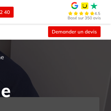
02 40
4.5
Basé sur 350 avis
Demander un devis
ne
ne