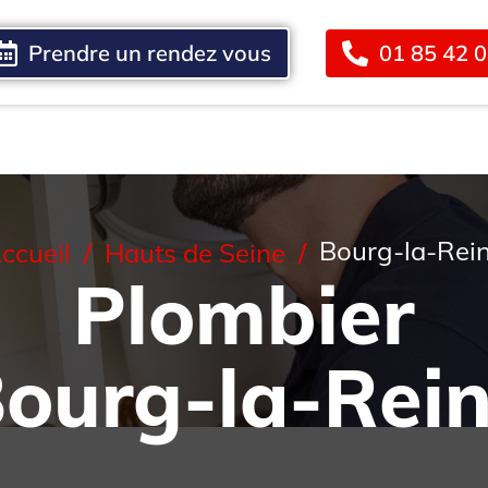
Prendre un rendez vous
01 85 42 
Blog
Contact
Bourg-la-Rei
ccueil
Hauts de Seine
Plombier
ourg-la-Rei