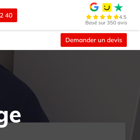
02 40
4.5
Basé sur 350 avis
Demander un devis
ge