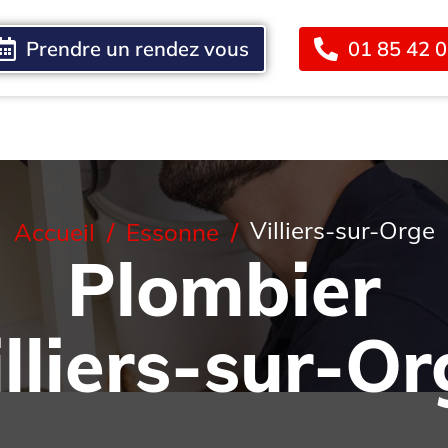
Prendre un rendez vous
01 85 42 
Blog
Contact
Villiers-sur-Orge
Accueil
Essonne
Plombier
illiers-sur-Or