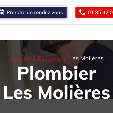
Prendre un rendez vous
01 85 42 
Blog
Contact
Les Molières
Accueil
Essonne
Plombier
Les Molières