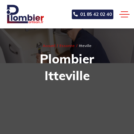
01 85 42 02 40
Accueil
Essonne
Itteville
Plombier
Itteville