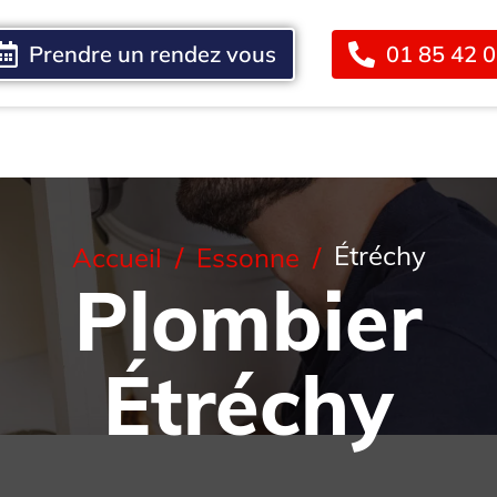
Prendre un rendez vous
01 85 42 
Blog
Contact
Étréchy
Accueil
Essonne
Plombier
Étréchy