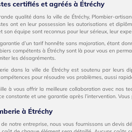
es certifiés et agréés à Étréchy
nde qualité dans la ville de Étréchy, Plombier-artisan
tes ont en leur possession les autorisations et diplôm
t son équipe sont reconnus pour leur sérieux, leur expert
a garantie d’un tarif honnête sans majoration, étant do
mbiers compétents à Étréchy sont là pour vous en perma
miter les désagréments.
rie dans la ville de Étréchy est soutenu par leurs d
es compétences pour résoudre vos problèmes, aussi rapi
lle à vous offrir la meilleure collaboration avec nos t
constante et une garantie après l’intervention. Vous p
mberie à Étréchy
e notre entreprise, nous vous fournissons un devis déta
e coût de chaque élément sera détaillé. Aucuns coûts ca