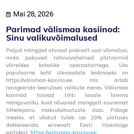
Mai 28, 2026
Parimad välismaa kasiinod:
Sinu valikuvõimalused
Paljud mängijad otsivad pidevalt uusi võimalusi,
mida pakuvad rahvusvahelised platvormid
võrreldes kohalike operaatoritega. Üks
populaarne koht ülevaadete leidmiseks on
https://valismaa-kasiino.ee, mis aitab
navigeerida keerulises valikute meres. Välismaa
kasiinod toovad tihti lauale laiema
mänguvaliku, kuid nõuavad mängijalt suuremat
tähelepanu maksukohustuste osas. Pidage
meeles, et võidud tuleb ise 20% ulatuses
deklareerida, erinevalt Eesti litsentsiga
saitidest.
https://valismaa-kasiino.ee