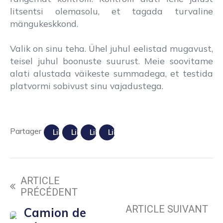
litsentsi olemasolu, et tagada turvaline
mängukeskkond.
Valik on sinu teha. Ühel juhul eelistad mugavust,
teisel juhul boonuste suurust. Meie soovitame
alati alustada väikeste summadega, et testida
platvormi sobivust sinu vajadustega.
Partager
Like us
Like us
Like us
Like us
ARTICLE
PRÉCÉDENT
ARTICLE SUIVANT
Camion de