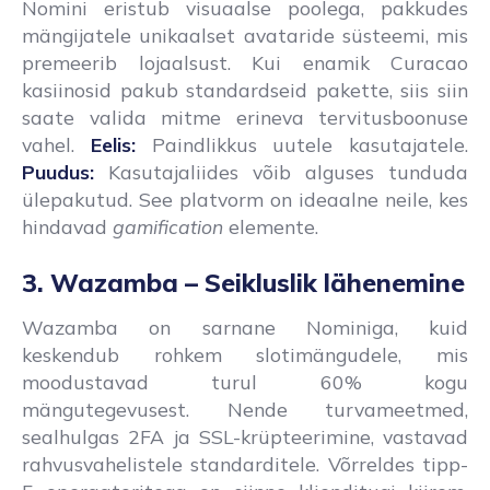
Nomini eristub visuaalse poolega, pakkudes
mängijatele unikaalset avataride süsteemi, mis
premeerib lojaalsust. Kui enamik Curacao
kasiinosid pakub standardseid pakette, siis siin
saate valida mitme erineva tervitusboonuse
vahel.
Eelis:
Paindlikkus uutele kasutajatele.
Puudus:
Kasutajaliides võib alguses tunduda
ülepakutud. See platvorm on ideaalne neile, kes
hindavad
gamification
elemente.
3. Wazamba – Seikluslik lähenemine
Wazamba on sarnane Nominiga, kuid
keskendub rohkem slotimängudele, mis
moodustavad turul 60% kogu
mängutegevusest. Nende turvameetmed,
sealhulgas 2FA ja SSL-krüpteerimine, vastavad
rahvusvahelistele standarditele. Võrreldes tipp-