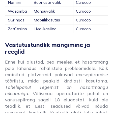
Nomini
Boonuste valik
Curacao
Wazamba
Mänguvalik
Curacao
5Gringos
Mobiilikasutus
Curacao
ZetCasino
Live-kasiino
Curacao
Vastutustundlik mängimine ja
reeglid
Enne kui alustad, pea meeles, et hasartmäng
pole lahendus rahalistele probleemidele. Kõik
mainitud platvormid pakuvad enesepiiramise
tööriistu, mida peaksid kindlasti kasutama.
Tähelepanu! Tegemist on hasartmängu
reklaamiga.
Välismaa operaatorite puhul on
vanusepiirang sageli 18 eluaastat, kuid ole
teadlik, et Eesti seadused võivad nõuda
rangemat kontrolli. Kontrolli alati lehe jalust