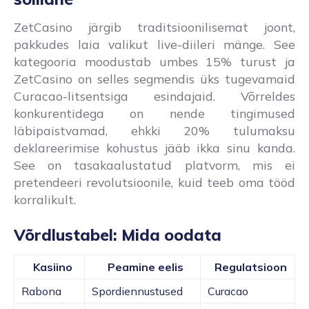
ZetCasino järgib traditsioonilisemat joont,
pakkudes laia valikut live-diileri mänge. See
kategooria moodustab umbes 15% turust ja
ZetCasino on selles segmendis üks tugevamaid
Curacao-litsentsiga esindajaid. Võrreldes
konkurentidega on nende tingimused
läbipaistvamad, ehkki 20% tulumaksu
deklareerimise kohustus jääb ikka sinu kanda.
See on tasakaalustatud platvorm, mis ei
pretendeeri revolutsioonile, kuid teeb oma tööd
korralikult.
Võrdlustabel: Mida oodata
Kasiino
Peamine eelis
Regulatsioon
Rabona
Spordiennustused
Curacao