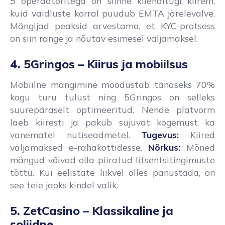
5 operaatoritega on siinne klienditugi kiirem,
kuid vaidluste korral puudub EMTA järelevalve.
Mängijad peaksid arvestama, et KYC-protsess
on siin range ja nõutav esimesel väljamaksel.
4. 5Gringos – Kiirus ja mobiilsus
Mobiilne mängimine moodustab tänaseks 70%
kogu turu tulust ning 5Gringos on selleks
suurepäraselt optimeeritud. Nende platvorm
laeb kiiresti ja pakub sujuvat kogemust ka
vanematel nutiseadmetel.
Tugevus:
Kiired
väljamaksed e-rahakottidesse.
Nõrkus:
Mõned
mängud võivad olla piiratud litsentsitingimuste
tõttu. Kui eelistate liikvel olles panustada, on
see teie jaoks kindel valik.
5. ZetCasino – Klassikaline ja
soliidne