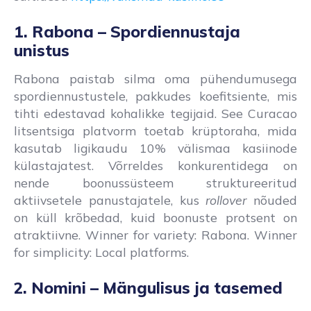
1. Rabona – Spordiennustaja
unistus
Rabona paistab silma oma pühendumusega
spordiennustustele, pakkudes koefitsiente, mis
tihti edestavad kohalikke tegijaid. See Curacao
litsentsiga platvorm toetab krüptoraha, mida
kasutab ligikaudu 10% välismaa kasiinode
külastajatest. Võrreldes konkurentidega on
nende boonussüsteem struktureeritud
aktiivsetele panustajatele, kus
rollover
nõuded
on küll krõbedad, kuid boonuste protsent on
atraktiivne. Winner for variety: Rabona. Winner
for simplicity: Local platforms.
2. Nomini – Mängulisus ja tasemed